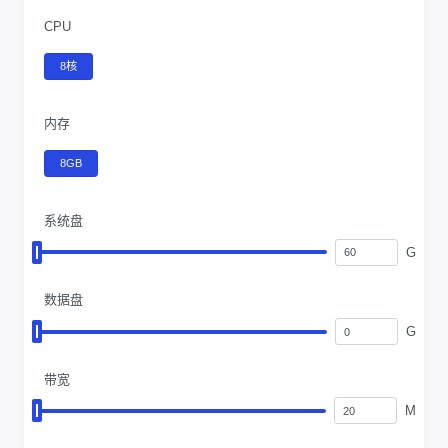
CPU
8核
内存
8GB
系统盘
G
数据盘
G
带宽
M