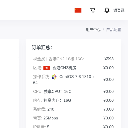
请登录
用户中心
产品配置
订单汇总：
裸金属 | 香港CN2 16核 16G:
¥598
区域:
香港CN2机房
¥0.00
操作系统:
CentOS-7.6.1810-x
¥0.00
64
CPU:
独享CPU：16C
¥0.00
内存:
独享内存：16G
¥0.00
系统盘:
240
¥0.00
带宽:
25Mbps
¥0.00
IP数量:
5
¥0.00