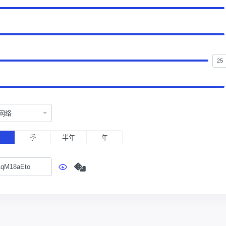
网络
月
季
半年
年