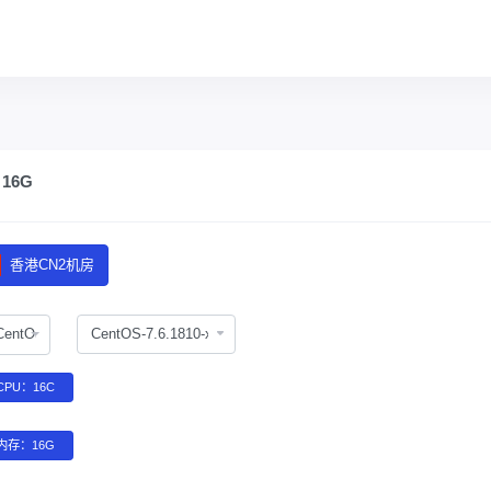
 16G
香港CN2机房
CentOS
PU：16C
内存：16G